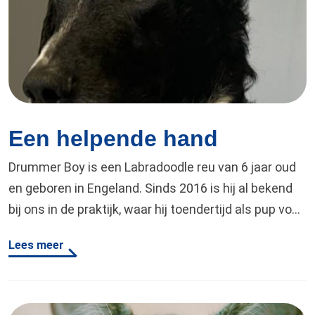
Een helpende hand
Drummer Boy is een Labradoodle reu van 6 jaar oud
en geboren in Engeland. Sinds 2016 is hij al bekend
bij ons in de praktijk, waar hij toendertijd als pup voor
het eerst binnen kwam lopen. Al die jaren heeft hij
Lees meer
fantastisch werk gedaan als hulphond voor
mevrouw, totdat daar afgelopen april een einde aan…