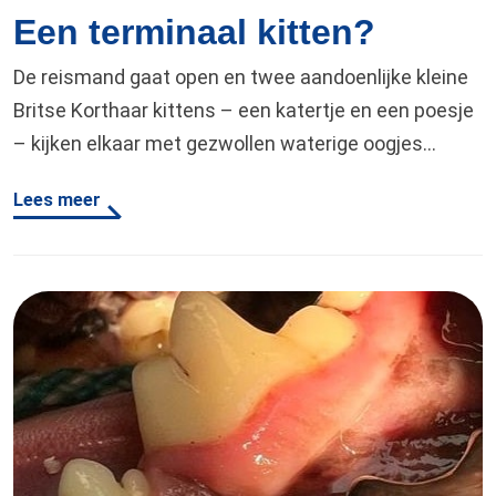
Een terminaal kitten?
De reismand gaat open en twee aandoenlijke kleine
Britse Korthaar kittens – een katertje en een poesje
– kijken elkaar met gezwollen waterige oogjes
vertwijfeld aan. Milo en Mila hebben zoals het lijkt
Lees meer
behoorlijk de niesziekte te pakken. Je hoort ze
snuiven, de snottebellen komen er met lange draden
uit en hevige niesbuien volgen elkaar…