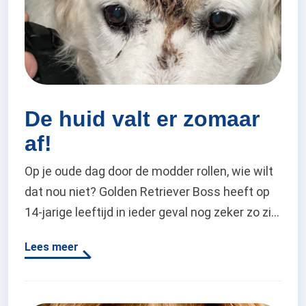
De huid valt er zomaar
af!
Op je oude dag door de modder rollen, wie wilt
dat nou niet? Golden Retriever Boss heeft op
14-jarige leeftijd in ieder geval nog zeker zo zijn
dolle momenten. Dat er daarna een goede
Lees meer
douchebeurt moet plaatsvinden neemt hij dan
natuurlijk maar voor lief. Het schoonmaken
verliep deze keer alleen heel anders dan