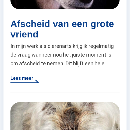
Afscheid van een grote
vriend
In mijn werk als dierenarts krijg ik regelmatig
de vraag wanneer nou het juiste moment is
om afscheid te nemen. Dit blijft een hele
lastige vraag, want de ene dag is nou eenmaal
Lees meer
de andere niet. Wanneer de slechte dagen
echter meer gaan overheersen dan de goede,
raakt de balans zoek en kunnen we
overwegen…