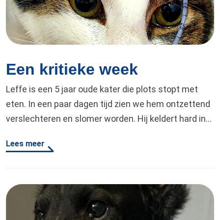
Een kritieke week
Leffe is een 5 jaar oude kater die plots stopt met
eten. In een paar dagen tijd zien we hem ontzettend
verslechteren en slomer worden. Hij keldert hard in
gewicht en we maken ons grote zorgen. Tijdens het
Lees meer
onderzoek valt op dat zijn slijmvliezen geel
verkleuren en dus is er snel actie nodig om
erachter…