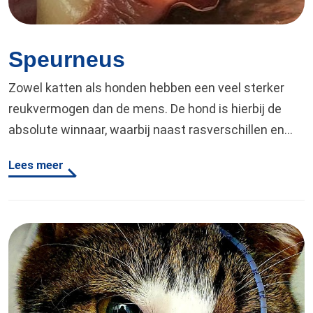
Speurneus
Zowel katten als honden hebben een veel sterker
reukvermogen dan de mens. De hond is hierbij de
absolute winnaar, waarbij naast rasverschillen en
leeftijd in het algemeen ook geldt dat hoe langer de
Lees meer
snuit is, des te beter deze kan ruiken. Toch hebben
onze lieve huisdieren soms ook hulp nodig van onze
‘speurneus’, aangezien zij…